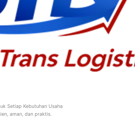
tuk Setiap Kebutuhan Usaha
ien, aman, dan praktis.